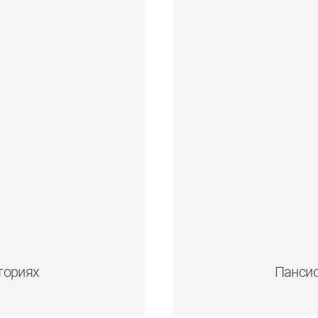
ториях
Пансио