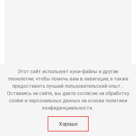
Этот сайт использует куки-файлы и другие
"Октябрьский" 4* санаторий
технологии, чтобы помочь вам в навигации, а также
курорт: Сочи
предоставить лучший пользовательский опыт....
В сердце субтропического Сочи, в
Оставаясь на сайте, вы даете согласие на обработку
центральном районе Мамайка, среди пальм,
cookie и персональных данных на основе политики
вечнозелёных деревьев и кустарников
конфиденциальности.
расположился санаторий «Октябрьский...
Хорошо