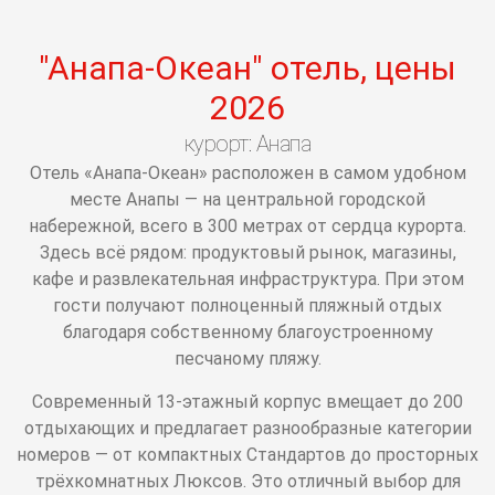
001
003
004
14697128092428026
14697128110118217
14697538959316266
14697693316516776
14697858759974678
14697859114199214
15620780143619049
1562078018456171
1562078023552
1562078030
15620780
15620
"Анапа-Океан" отель, цены
2026
курорт: Анапа
Отель «Анапа-Океан» расположен в самом удобном
месте Анапы — на центральной городской
набережной, всего в 300 метрах от сердца курорта.
Здесь всё рядом: продуктовый рынок, магазины,
кафе и развлекательная инфраструктура. При этом
гости получают полноценный пляжный отдых
благодаря собственному благоустроенному
песчаному пляжу.
Современный 13-этажный корпус вмещает до 200
отдыхающих и предлагает разнообразные категории
номеров — от компактных Стандартов до просторных
трёхкомнатных Люксов. Это отличный выбор для