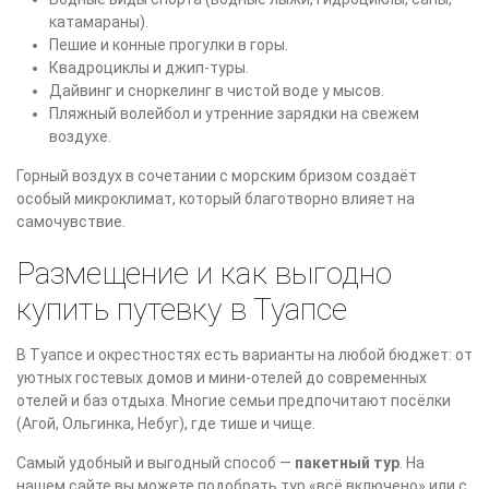
катамараны).
Пешие и конные прогулки в горы.
Квадроциклы и джип-туры.
Дайвинг и сноркелинг в чистой воде у мысов.
Пляжный волейбол и утренние зарядки на свежем
воздухе.
Горный воздух в сочетании с морским бризом создаёт
особый микроклимат, который благотворно влияет на
самочувствие.
Размещение и как выгодно
купить путевку в Туапсе
В Туапсе и окрестностях есть варианты на любой бюджет: от
уютных гостевых домов и мини-отелей до современных
отелей и баз отдыха. Многие семьи предпочитают посёлки
(Агой, Ольгинка, Небуг), где тише и чище.
Самый удобный и выгодный способ —
пакетный тур
. На
нашем сайте вы можете подобрать тур «всё включено» или с