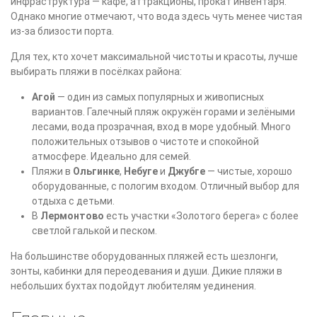
инфраструктура — кафе, аттракционы, прокат инвентаря.
Однако многие отмечают, что вода здесь чуть менее чистая
из-за близости порта.
Для тех, кто хочет максимальной чистоты и красоты, лучше
выбирать пляжи в посёлках района:
Агой
— один из самых популярных и живописных
вариантов. Галечный пляж окружён горами и зелёными
лесами, вода прозрачная, вход в море удобный. Много
положительных отзывов о чистоте и спокойной
атмосфере. Идеально для семей.
Пляжи в
Ольгинке
,
Небуге
и
Джубге
— чистые, хорошо
оборудованные, с пологим входом. Отличный выбор для
отдыха с детьми.
В
Лермонтово
есть участки «Золотого берега» с более
светлой галькой и песком.
На большинстве оборудованных пляжей есть шезлонги,
зонты, кабинки для переодевания и души. Дикие пляжи в
небольших бухтах подойдут любителям уединения.