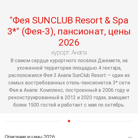
001
002
003
004
005
006
007
008
009
010
011
012
013
014
015
016
01
018
019
020
021
022
023
024
025
026
027
028
029
030
031
032
"Фея SUNCLUB Resort & Spa
3*" (Фея-3), пансионат, цены
2026
курорт: Анапа
В самом сердце курортного посёлка Джемете, на
ухоженной территории площадью 4 гектара,
расположился Фея 3 Анапа SunClub Resort — один из
самых востребованных отель-пансионатов 3* сети
Фея в Анапе. Комплекс, построенный в 2006 году и
реконструированный в 2012 и 2020 годах, вмещает
более 1500 гостей и работает с мая по октябрь.
Описание и цены 2026: