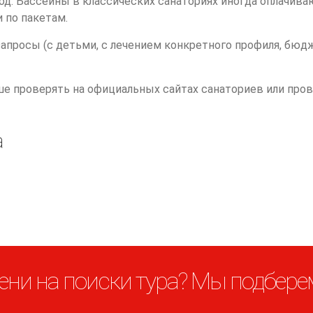
д. Бассейны в классических санаториях иногда оплачива
 по пакетам.
запросы (с детьми, с лечением конкретного профиля, бюд
 проверять на официальных сайтах санаториев или прове
а
ени на поиски тура? Мы подберем