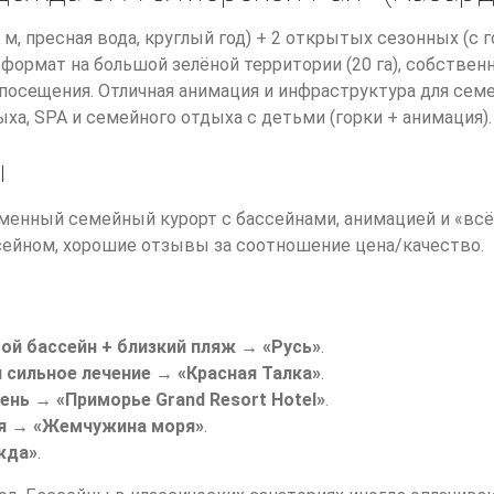
м, пресная вода, круглый год) + 2 открытых сезонных (с 
формат на большой зелёной территории (20 га), собствен
посещения. Отличная анимация и инфраструктура для семе
ха, SPA и семейного отдыха с детьми (горки + анимация).
ы
менный семейный курорт с бассейнами, анимацией и «вс
сейном, хорошие отзывы за соотношение цена/качество.
ой бассейн + близкий пляж
→
«Русь»
.
 сильное лечение
→
«Красная Талка»
.
вень
→
«Приморье Grand Resort Hotel»
.
я
→
«Жемчужина моря»
.
жда»
.