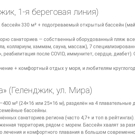
жик, 1-я береговая линия)
 бассейн 330 м² + подогреваемый открытый бассейн (май
 морю санаториев — собственный оборудованный пляж всег
ла, коллариум, хаммам, сауна, массаж), 7 специализирова
 реабилитация после COVID, иммунитет, сердце, диабет). 
лечение + комфортный отдых у моря, и любителям круглогод
а» (Геленджик, ул. Мира)
400 м² (24×16 или 25×16 м), разделён на 4 плавательные
 семейные бассейны.
ённых санаториев региона (часто 4,7+ и топ в рейтингах)
оженная территория, рядом с морем. Бассейн хвалят за раз
о лечения и комфортного плавания в большом современном