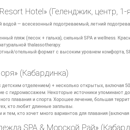
esort Hotel» (Геленджик, центр, 1-
ой водой — всесезонный подогреваемый, летний подогрев
нный пляж (песок + галька), сильный SPA и wellness. Крас
туральной thalassotherapy.
рортный/отельный формат с высоким уровнем комфорта, 
оря» (Кабардинка)
с детским отделением) + несколько открытых, включая 5
е с гидромассажем. Некоторые источники упоминают до 12
ного плавания и спорта. Хорошее лечение, большая терри
тех, кто любит длинные заплывы.
м и тем, кто хочет много вариантов для плавания (включа
дежда SPA & Морской Рай» (Кабарди