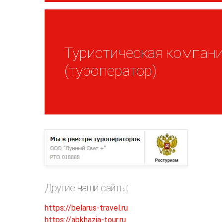
Туристическая компани
(туроператор)
Другие наши сайты:
https://belarus-travel.ru
https://abkhazia-tour.ru