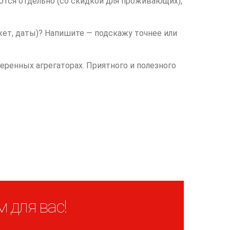
ются отдельно (со скидкой для проживающих),
жет, даты)? Напишите — подскажу точнее или
ренных агрегаторах. Приятного и полезного
 для вас!