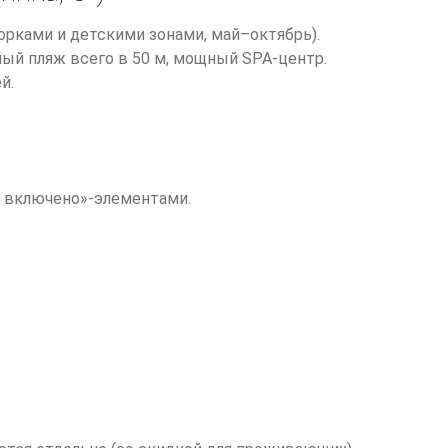
горками и детскими зонами, май–октябрь).
ный пляж всего в 50 м, мощный SPA-центр.
й.
ё включено»-элементами.